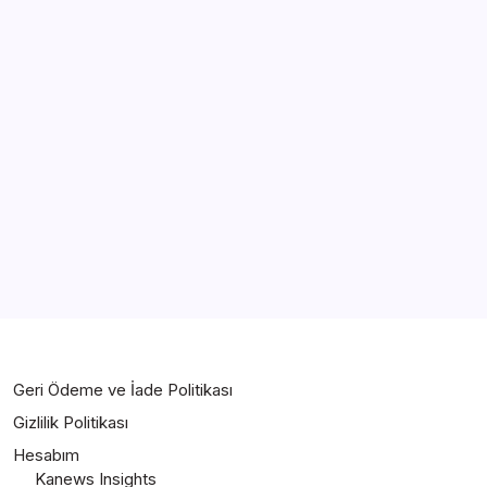
Bartın
Türkiye Tatili İçin En İyi Destinasyonlar:
Kapsamlı Gezi Rehberi
By
Malvika
Geri Ödeme ve İade Politikası
Gizlilik Politikası
Hesabım
Kanews Insights