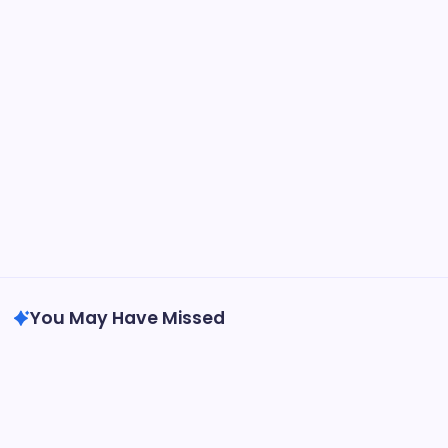
Ağrı
Balıkesir
Bartın
Bitlis
Evde Ek İş
İstanbul
Nevşehir
Öğrenciler İçin Ek İş
Uncategorized
Zonguldak
You May Have Missed